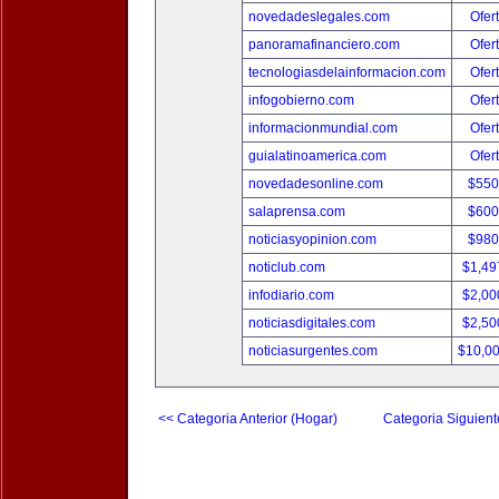
novedadeslegales.com
Ofer
panoramafinanciero.com
Ofer
tecnologiasdelainformacion.com
Ofer
infogobierno.com
Ofer
informacionmundial.com
Ofer
guialatinoamerica.com
Ofer
novedadesonline.com
$550
salaprensa.com
$600
noticiasyopinion.com
$980
noticlub.com
$1,49
infodiario.com
$2,00
noticiasdigitales.com
$2,50
noticiasurgentes.com
$10,0
<< Categoria Anterior (Hogar)
Categoria Siguient