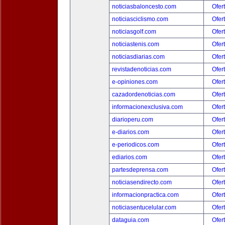
noticiasbaloncesto.com
Ofer
noticiasciclismo.com
Ofer
noticiasgolf.com
Ofer
noticiastenis.com
Ofer
noticiasdiarias.com
Ofer
revistadenoticias.com
Ofer
e-opiniones.com
Ofer
cazadordenoticias.com
Ofer
informacionexclusiva.com
Ofer
diarioperu.com
Ofer
e-diarios.com
Ofer
e-periodicos.com
Ofer
ediarios.com
Ofer
partesdeprensa.com
Ofer
noticiasendirecto.com
Ofer
informacionpractica.com
Ofer
noticiasentucelular.com
Ofer
dataguia.com
Ofer