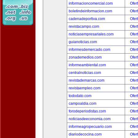
informacioncomercial.com
Ofer
boletindeinformacion.com
Ofer
cadenadeportiva.com
Ofer
revistacampo.com
Ofer
noticiasempresariales.com
Ofer
guianoticias.com
Ofer
informesdemercado.com
Ofer
zonademedios.com
Ofer
informeambiental.com
Ofer
centralnoticias.com
Ofer
revistademarcas.com
Ofer
revistaempleo.com
Ofer
tododato.com
Ofer
campoaldia.com
Ofer
forodeperiodistas.com
Ofer
noticiasdeeconomia.com
Ofer
informeagropecuario.com
Ofer
diariodecocina.com
Ofer