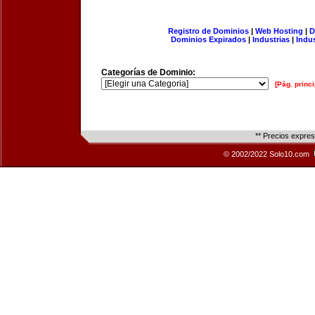
Registro de Dominios
|
Web Hosting
|
D
Dominios Expirados
|
Industrias
|
Indu
Categorías de Dominio:
[Pág. princi
** Precios expre
© 2002/2022 Solo10.com