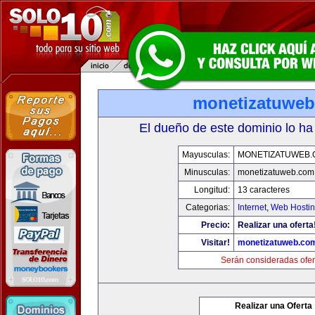
monetizatuwe
El dueño de este dominio lo ha
Mayusculas:
MONETIZATUWEB
Minusculas:
monetizatuweb.com
Longitud:
13 caracteres
Categorias:
Internet
,
Web Hostin
Precio:
Realizar una oferta
Visitar!
monetizatuweb.co
Serán consideradas ofer
Realizar una Oferta