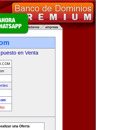
com
 puesto en Venta
A.COM
com
entes
com
tas
ealizar una Oferta