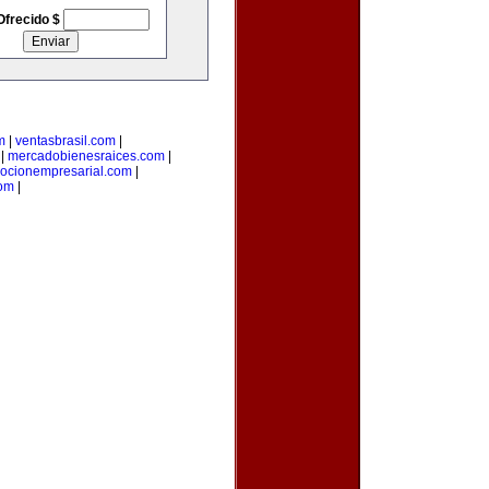
Ofrecido $
m
|
ventasbrasil.com
|
|
mercadobienesraices.com
|
ocionempresarial.com
|
com
|