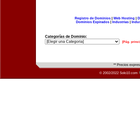
Registro de Dominios
|
Web Hosting
|
D
Dominios Expirados
|
Industrias
|
Indu
Categorías de Dominio:
[Pág. princi
** Precios expre
© 2002/2022 Solo10.com