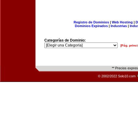
Registro de Dominios
|
Web Hosting
|
D
Dominios Expirados
|
Industrias
|
Indu
Categorías de Dominio:
[Pág. princi
** Precios expre
© 2002/2022 Solo10.com