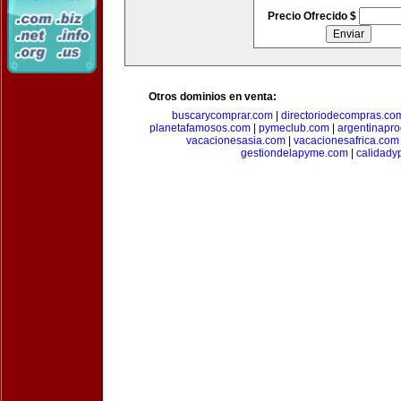
Precio Ofrecido $
Otros dominios en venta:
buscarycomprar.com
|
directoriodecompras.co
planetafamosos.com
|
pymeclub.com
|
argentinapro
vacacionesasia.com
|
vacacionesafrica.com
gestiondelapyme.com
|
calidady