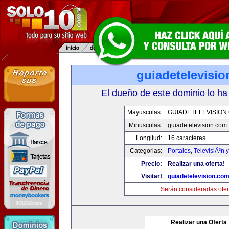
guiadetelevisi
El dueño de este dominio lo ha
Mayusculas:
GUIADETELEVISION
Minusculas:
guiadetelevision.com
Longitud:
16 caracteres
Categorias:
Portales
,
TelevisiÃ³n 
Precio:
Realizar una oferta!
Visitar!
guiadetelevision.co
Serán consideradas ofer
Realizar una Oferta