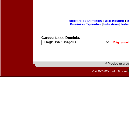
Registro de Dominios
|
Web Hosting
|
D
Dominios Expirados
|
Industrias
|
Indu
Categorías de Dominio:
[Pág. princi
** Precios expre
© 2002/2022 Solo10.com