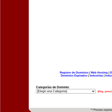
Registro de Dominios
|
Web Hosting
|
D
Dominios Expirados
|
Industrias
|
Indu
Categorías de Dominio:
[Pág. princi
** Precios expre